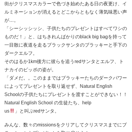
街がクリスマスカラーで色づき始めたある日の夜更け、イ
ルミネーションが消えるとどこからともなく薄気味悪い声
が…。
「シーシッシッシ、子供たちのプレゼントはすべてワシの
ものだ！」と、はちきれんばかりのblack big bagを持って
一目散に夜道を走るブラックサンタのブラッキーと手下の
ダークエルフ。
そのはるか1km後方に彼らを追うredサンタとエルフ、ト
ナカイのピッポの姿が。
「ダメだ。。このままではブラッキーたちのダークパワー
によってプレゼントを取り返せず、Natural English
Schoolの子供たちにプレゼントを渡すことができない！！
Natural English School の生徒たち、help
us
」と叫ぶredサンタ。
みんな、数々のmissionsをクリアしてクリスマスまでにブ